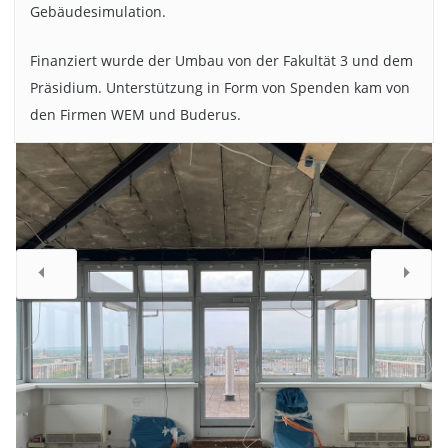
Gebäudesimulation.
Vor dem Umbau musste eine Schadstoffsanierung
vorgenommen werden. Bildnachweis: IBEA/TU Braunschweig
Finanziert wurde der Umbau von der Fakultät 3 und dem
Präsidium. Unterstützung in Form von Spenden kam von
den Firmen WEM und Buderus.