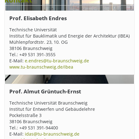
Prof. Elisabeth Endres
Technische Universität
Institut für Bauklimatik und Energie der Architektur (IBEA)
Mühlenpfordtstr. 23, 10. OG
38106 Braunschweig
Tel.: +49 531 391-3555
E-Mail:
e.endres@tu-braunschweig.de
www.tu-braunschweig.de/ibea
Prof. Almut Grüntuch-Ernst
Heizkörper und die alte Abhangdecke wurden aus dem Raum
entfernt. Bildnachweis: IBEA/TU Braunschweig
Technische Universität Braunschweig
Institut für Entwerfen und Gebäudelehre
Pockelsstraße 3
38106 Braunschweig
Der Technikraum. Bildnachweis: IBEA/TU Braunschweig
Tel.: +49 531 391-94400
E-Mail:
idas@tu-braunschweig.de