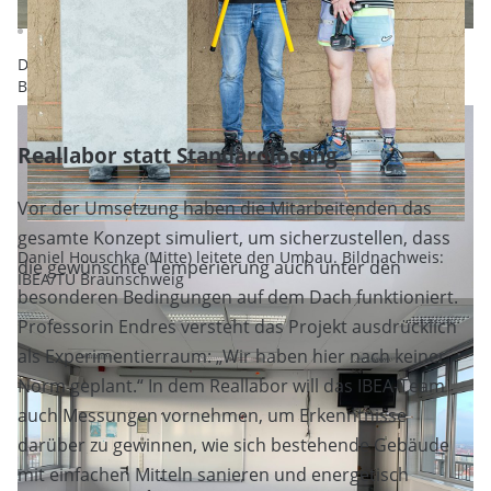
Die großen Fenster bieten einen Panoramablick auf
Braunschweig. Bildnachweis: IBEA/TU Braunschweig
Reallabor statt Standardlösung
Vor der Umsetzung haben die Mitarbeitenden das
gesamte Konzept simuliert, um sicherzustellen, dass
Daniel Houschka (Mitte) leitete den Umbau. Bildnachweis:
die gewünschte Temperierung auch unter den
IBEA/TU Braunschweig
besonderen Bedingungen auf dem Dach funktioniert.
Professorin Endres versteht das Projekt ausdrücklich
als Experimentierraum: „Wir haben hier nach keiner
Norm geplant.“ In dem Reallabor will das IBEA-Team
auch Messungen vornehmen, um Erkenntnisse
darüber zu gewinnen, wie sich bestehende Gebäude
mit einfachen Mitteln sanieren und energetisch