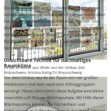
Die Mitarbeitenden und Studierenden übernahmen
nahezu alle Gewerke selbst – von Elektroarbeiten über
Heizungs- und Klimatechnik bis hin zu Tischler- und
Malerarbeiten. „Alle studentischen Hilfskräfte durften
mitplanen und bauen, sodass sie den gesamten
Bauprozess Schritt für Schritt begleiten konnten“,
berichtet Daniel Houschka.
Unsichtbare Technik für nachhaltiges
Raumklima
So sah es vorher aus: Bilder aus der Umbau-Zeit.
Bildnachweis: Kristina Rottig/TU Braunschweig
Vor dem Umbau wurde der Raum von vier großen
Heizkörpern und zwei separaten Kühlaggregaten
versorgt. Heute übernimmt diese Aufgabe eine kleine
reversible Luft-Wasser-Wärmepumpe. Mit Hilfe dieser
Wärmepumpe können die Flächenheiz- und
Kühlsysteme im Fußboden sowie in der Wand aktiviert