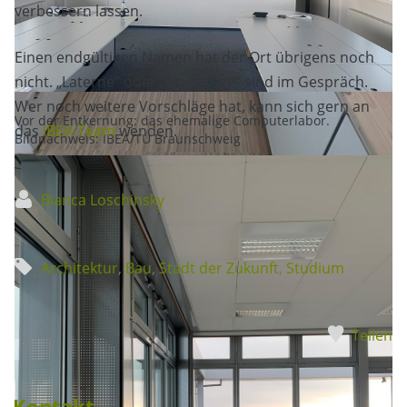
verbessern lassen.
Einen endgültigen Namen hat der Ort übrigens noch
nicht. „Laterne“ oder „Skylounge“ sind im Gespräch.
Wer noch weitere Vorschläge hat, kann sich gern an
Vor der Entkernung: das ehemalige Computerlabor.
das
IBEA-Team
wenden.
Bildnachweis: IBEA/TU Braunschweig
Bianca Loschinsky
Hinter dem Raum befindet sich noch ein kleiner Bereich mit
Küchenzeile. Bildnachweis: IBEA/TU Braunschweig
Architektur
,
Bau
,
Stadt der Zukunft
,
Studium
Teilen
Kontakt