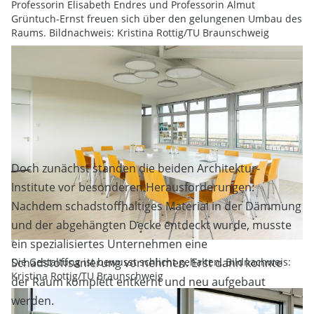
Professorin Elisabeth Endres und Professorin Almut
Grüntuch-Ernst freuen sich über den gelungenen Umbau des
Raums. Bildnachweis: Kristina Rottig/TU Braunschweig
Doch zunächst standen die beiden Architektur-
Institute vor besonderen Herausforderungen:
Nachdem schadstoffhaltiges Material in der Dämmung
und der abgehängten Decke entdeckt wurde, musste
ein spezialisiertes Unternehmen eine
Schadstoffsanierung vornehmen. Erst dann konnte
Die Gestaltung ist bewusst schlicht gehalten. Bildnachweis:
Kristina Rottig/TU Braunschweig
der Raum komplett entkernt und neu aufgebaut
werden.