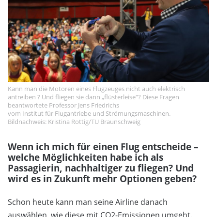
Kann man die Motoren eines Flugzeuges nicht auch elektrisch
antreiben ? Und fliegen sie dann „flüsterleise“? Diese Fragen
beantwortete Professor Jens Friedrichs
vom Institut für Flugantriebe und Strömungsmaschinen.
Bildnachweis: Kristina Rottig/TU Braunschweig
Wenn ich mich für einen Flug entscheide –
welche Möglichkeiten habe ich als
Passagierin, nachhaltiger zu fliegen? Und
wird es in Zukunft mehr Optionen geben?
Schon heute kann man seine Airline danach
auswählen, wie diese mit CO2-Emissionen umgeht.