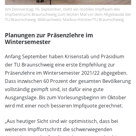
Am Donnerstag, 16. September, steht ein mobiles Impfteam des
Impfzentrums Braunschweig zum letzten Mal vor dem Altgebäude der
TU Braunschweig. Bildnachweis: Markus Hörster/TU Braunschweig
Planungen zur Präsenzlehre im
Wintersemester
Anfang September haben Krisenstab und Präsidium
der TU Braunschweig eine erste Empfehlung zur
Präsenzlehre im Wintersemester 2021/22 abgegeben.
Dass inzwischen 60 Prozent der gesamten Bevölkerung
vollständig geimpft sind, ist dafür eine gute
Ausgangslage. Bis zum Vorlesungsbeginn im Oktober
wird mit einer noch besseren Impfquote gerechnet.
„Aus heutiger Sicht sind wir optimistisch, dass bei
weiterem Impffortschritt die schwerwiegenden