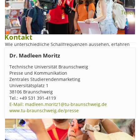
Teilen
Kontakt
Wie unterschiedliche Schallfrequenzen aussehen, erfahren
Interessierte von Saskia Hellberg (Studentische Hilfskraft am
Dr. Madleen Moritz
Institut für Akustik und Dynamik) bei der akustischen Kamera,
dem zweiten Exponat der „Mission Mobilität“. Das Messgerät
Technische Universität Braunschweig
des Instituts für Akustik und Dynamik erfasst und identifiziert
Presse und Kommunikation
kleinste Geräuschquellen sofort und hilft so, Flugzeuge leiser
Zentrales Studierendenmarketing
zu machen. Bildnachweis: Kristina Rottig/TU Braunschweig
Universitätsplatz 1
38106 Braunschweig
Tel.: +49 531 391-4119
E-Mail: madleen.moritz1@tu-braunschweig.de
www.tu-braunschweig.de/presse