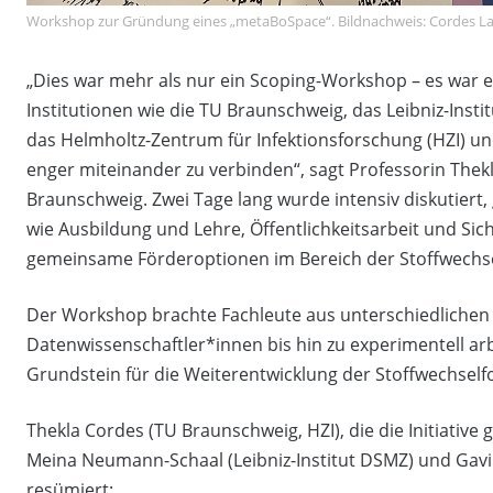
Workshop zur Gründung eines „metaBoSpace“. Bildnachweis: Cordes L
„Dies war mehr als nur ein Scoping-Workshop – es war e
Institutionen wie die TU Braunschweig, das Leibniz-Insti
das Helmholtz-Zentrum für Infektionsforschung (HZI) 
enger miteinander zu verbinden“, sagt Professorin Thek
Braunschweig. Zwei Tage lang wurde intensiv diskutiert
wie Ausbildung und Lehre, Öffentlichkeitsarbeit und Si
gemeinsame Förderoptionen im Bereich der Stoffwechse
Der Workshop brachte Fachleute aus unterschiedliche
Datenwissenschaftler*innen bis hin zu experimentell a
Grundstein für die Weiterentwicklung der Stoffwechself
Thekla Cordes (TU Braunschweig, HZI), die die Initiativ
Meina Neumann-Schaal (Leibniz-Institut DSMZ) und Gavi
resümiert: