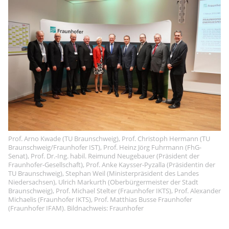
Prof. Arno Kwade (TU Braunschweig), Prof. Christoph Hermann (TU
Braunschweig/Fraunhofer IST), Prof. Heinz Jörg Fuhrmann (FhG-
Senat), Prof. Dr.-Ing. habil. Reimund Neugebauer (Präsident der
Fraunhofer-Gesellschaft), Prof. Anke Kaysser-Pyzalla (Präsidentin der
TU Braunschweig), Stephan Weil (Ministerpräsident des Landes
Niedersachsen), Ulrich Markurth (Oberbürgermeister der Stadt
Braunschweig), Prof. Michael Stelter (Fraunhofer IKTS), Prof. Alexander
Michaelis (Fraunhofer IKTS), Prof. Matthias Busse Fraunhofer
(Fraunhofer IFAM). Bildnachweis: Fraunhofer