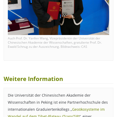
Auch Prof. Dr. Yanfen Wang, Vizepräsidentin der Universität der
Chinesischen Akademie der Wissenschaften, gratulierte Prof. Dr.
Ewald Schnug zu der Auszeichnung. Bildnachweis: CAS
Weitere Information
Die Universität der Chinesischen Akademie der
Wissenschaften in Peking ist eine Partnerhochschule des
internationalen Graduiertenkollegs „
Geoökosysteme im
Wandel auf dem Tibet-Plateau (TransTiP)
“, einer