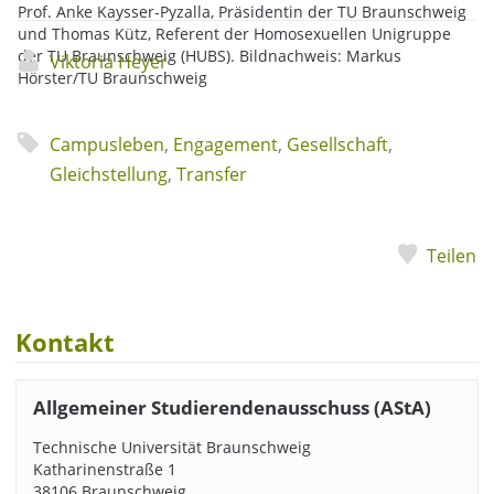
Prof. Anke Kaysser-Pyzalla, Präsidentin der TU Braunschweig
und Thomas Kütz, Referent der Homosexuellen Unigruppe
der TU Braunschweig (HUBS). Bildnachweis: Markus
Viktoria Heyer
Hörster/TU Braunschweig
Campusleben
,
Engagement
,
Gesellschaft
,
Gleichstellung
,
Transfer
Teilen
Kontakt
Allgemeiner Studierendenausschuss (AStA)
Technische Universität Braunschweig
Katharinenstraße 1
38106 Braunschweig