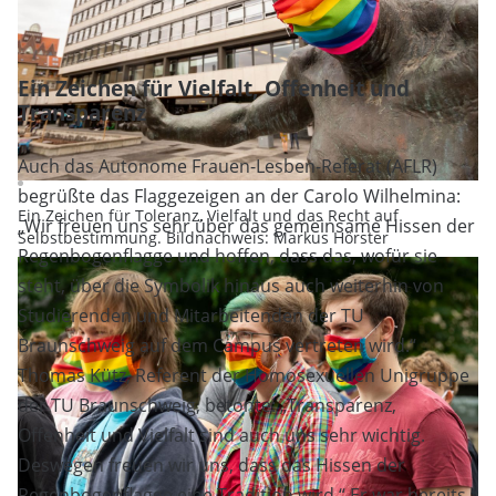
Ein Zeichen für Vielfalt, Offenheit und
Transparenz
Auch das Autonome Frauen-Lesben-Referat (AFLR)
begrüßte das Flaggezeigen an der Carolo Wilhelmina:
Ein Zeichen für Toleranz, Vielfalt und das Recht auf
„Wir freuen uns sehr über das gemeinsame Hissen der
Selbstbestimmung. Bildnachweis: Markus Hörster
Regenbogenflagge und hoffen, dass das, wofür sie
steht, über die Symbolik hinaus auch weiterhin von
Studierenden und Mitarbeitenden der TU
Braunschweig auf dem Campus vertreten wird.“
Thomas Kütz, Referent der Homosexuellen Unigruppe
der TU Braunschweig, betonte: „Transparenz,
Offenheit und Vielfalt sind auch uns sehr wichtig.
Deswegen freuen wir uns, dass das Hissen der
Regenbogenflagge eine Tradition wird.“ Er war bereits