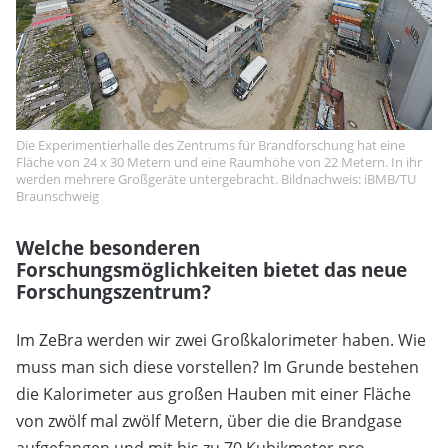
Die Experimentierhalle des Zentrums für Brandforschung hat eine
Fläche von 24 x 30 Metern und eine Raumhöhe von 22 Metern. In ihr
werden mehrere Großgeräte untergebracht. Bildnachweis: iBMB/TU
Braunschweig
Welche besonderen
Forschungsmöglichkeiten bietet das neue
Forschungszentrum?
Im ZeBra werden wir zwei Großkalorimeter haben. Wie
muss man sich diese vorstellen? Im Grunde bestehen
die Kalorimeter aus großen Hauben mit einer Fläche
von zwölf mal zwölf Metern, über die die Brandgase
aufgefangen und mit bis zu 70 Kubikmeter pro