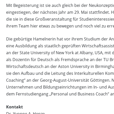
Mit Begeisterung ist sie auch gleich bei der Neukonzep
eingestiegen, der nächstes Jahr am 29. Mai stattfindet. H
die sie in diese Großveranstaltung für Studieninteressie
ihrem Team hier etwas zu bewegen und noch viel zu err
Die gebürtige Hamelnerin hat vor ihrem Studium der An
eine Ausbildung als staatlich geprüften Wirtschaftsassis
an der State University of New York at Albany, USA, mit
als Dozentin für Deutsch als Fremdsprache an der TU B
Wirtschaftsdeutsch an der Aston University in Birming
sie den Aufbau und die Leitung des Interkulturellen K
Coaching“ an der Georg-August-Universität Göttingen. N
Unternehmen und Bildungseinrichtungen im In- und Auslan
dem Fernstudiengang „Personal und Business Coach“ a
Kontakt
Dr. Yvonne A. Henze