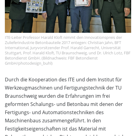
ITE-Leiter Professor Harald Kloft nimmt den Innovationspreis der
Zulieferindustrie Betonbauteile 2017 entegen: Christian Jahn, BFT
International, Juryvorsitzender Prof. Harald Garrecht, Universität
Stuttgart, Prof. Harald Kloft, TU Braunschweig, und Dr. Ulrich Lotz, FBF
Betondienst GmbH. (Bildnachweis: FBF Betondienst
GmbH/photodesign_buhl)
Durch die Kooperation des ITE und dem Institut für
Werkzeugmaschinen und Fertigungstechnik der TU
Braunschweig wurden die Erfahrungen im frei
geformten Schalungs- und Betonbau mit denen der
Fertigungs- und Automationstechniken des
Maschinenbaus zusammengeführt. In den
Festigkeitseigenschaften ist das Material mit