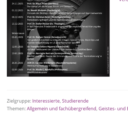
Zielgruppe:
Interessierte
,
Studierende
Themen:
Allgemein und fachübergreifend
,
Geistes- und