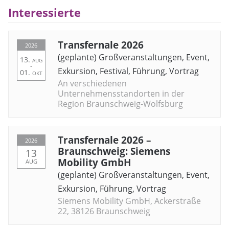
Interessierte
Transfernale 2026
2026
(geplante) Großveranstaltungen
,
Event
,
13.
AUG
-
Exkursion
,
Festival
,
Führung
,
Vortrag
01.
OKT
An verschiedenen
Unternehmensstandorten in der
Region Braunschweig-Wolfsburg
Transfernale 2026 –
2026
Braunschweig: Siemens
13
Mobility GmbH
AUG
(geplante) Großveranstaltungen
,
Event
,
Exkursion
,
Führung
,
Vortrag
Siemens Mobility GmbH, Ackerstraße
22, 38126 Braunschweig