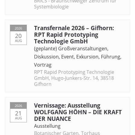
BRICS - Braunschweiger Zentrum für
Systembiologie
Transfernale 2026 – Gifhorn:
2026
RPT Rapid Prototyping
20
Technologie GmbH
AUG
(geplante) Großveranstaltungen
,
Diskussion
,
Event
,
Exkursion
,
Führung
,
Vortrag
RPT Rapid Prototyping Technologie
GmbH, Hugo-Junkers-Str. 14, 38518
Gifhorn
Vernissage: Ausstellung
2026
WOLFGANG HÖHN – DIE KRAFT
21
DER NUANCE
AUG
Ausstellung
Botanischer Garten, Torhaus