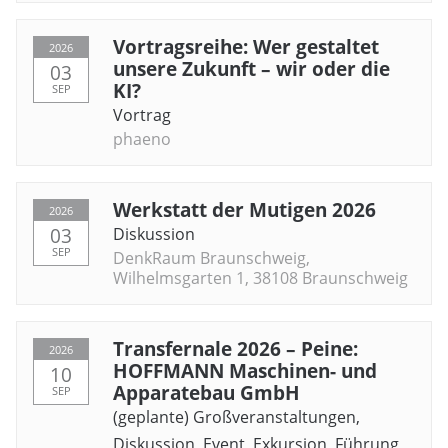
Vortragsreihe: Wer gestaltet
2026
unsere Zukunft – wir oder die
03
KI?
SEP
Vortrag
phaeno
Werkstatt der Mutigen 2026
2026
03
Diskussion
SEP
DenkRaum Braunschweig,
Wilhelmsgarten 1, 38108 Braunschweig
Transfernale 2026 – Peine:
2026
HOFFMANN Maschinen- und
10
Apparatebau GmbH
SEP
(geplante) Großveranstaltungen
,
Diskussion
,
Event
,
Exkursion
,
Führung
,