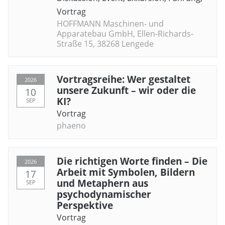
Vortrag
HOFFMANN Maschinen- und
Apparatebau GmbH, Ellen-Richards-
Straße 15, 38268 Lengede
Vortragsreihe: Wer gestaltet
2026
unsere Zukunft – wir oder die
10
KI?
SEP
Vortrag
phaeno
Die richtigen Worte finden – Die
2026
Arbeit mit Symbolen, Bildern
17
und Metaphern aus
SEP
psychodynamischer
Perspektive
Vortrag