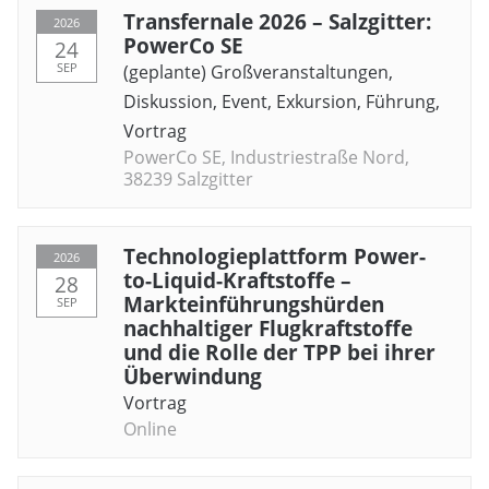
Transfernale 2026 – Salzgitter:
2026
PowerCo SE
24
SEP
(geplante) Großveranstaltungen
,
Diskussion
,
Event
,
Exkursion
,
Führung
,
Vortrag
PowerCo SE, Industriestraße Nord,
38239 Salzgitter
Technologieplattform Power-
2026
to-Liquid-Kraftstoffe –
28
Markteinführungshürden
SEP
nachhaltiger Flugkraftstoffe
und die Rolle der TPP bei ihrer
Überwindung
Vortrag
Online