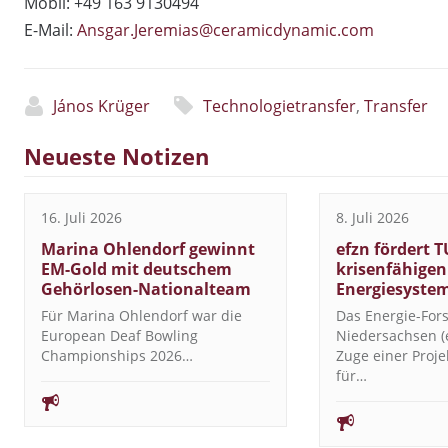
Mobil: +49 163 9130494
E-Mail:
Ansgar.Jeremias@ceramicdynamic.com
János Krüger
Technologietransfer
,
Transfer
Neueste Notizen
16. Juli 2026
8. Juli 2026
Marina Ohlendorf gewinnt
efzn fördert T
EM-Gold mit deutschem
krisenfähigen
Gehörlosen-Nationalteam
Energiesyste
Für Marina Ohlendorf war die
Das Energie-Fo
European Deaf Bowling
Niedersachsen (e
Championships 2026…
Zuge einer Proj
für…