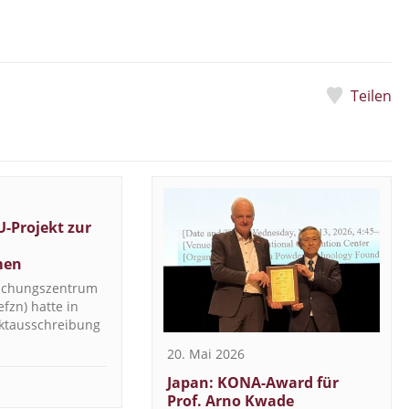
Teilen
U-Projekt zur
men
rschungszentrum
fzn) hatte in
ektausschreibung
20. Mai 2026
Japan: KONA-Award für
Prof. Arno Kwade