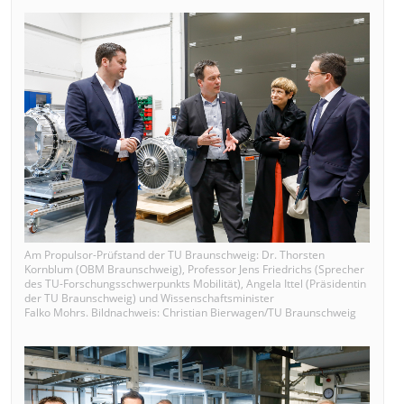
Am Propulsor-Prüfstand der TU Braunschweig: Dr. Thorsten
Kornblum (OBM Braunschweig), Professor Jens Friedrichs (Sprecher
des TU-Forschungsschwerpunkts Mobilität), Angela Ittel (Präsidentin
der TU Braunschweig) und Wissenschaftsminister
Falko Mohrs. Bildnachweis: Christian Bierwagen/TU Braunschweig