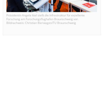
Präsidentin Angela Ittel stellt die Infrastruktur für exzellente
Forschung am Forschungsflughafen Braunschweig vor.
Bildnachweis: Christian Bierwagen/TU Braunschweig