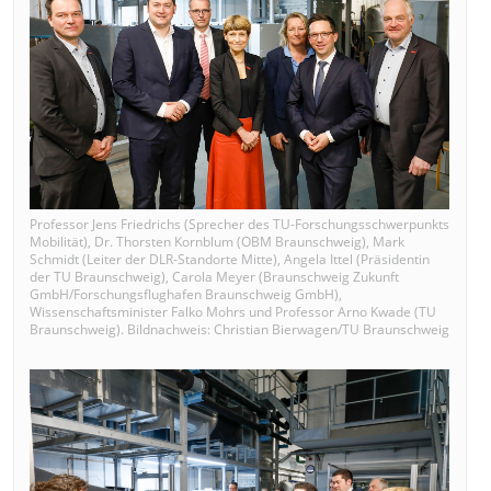
Professor Jens Friedrichs (Sprecher des TU-Forschungsschwerpunkts
Mobilität), Dr. Thorsten Kornblum (OBM Braunschweig), Mark
Schmidt (Leiter der DLR-Standorte Mitte), Angela Ittel (Präsidentin
der TU Braunschweig), Carola Meyer (Braunschweig Zukunft
GmbH/Forschungsflughafen Braunschweig GmbH),
Wissenschaftsminister Falko Mohrs und Professor Arno Kwade (TU
Braunschweig). Bildnachweis: Christian Bierwagen/TU Braunschweig