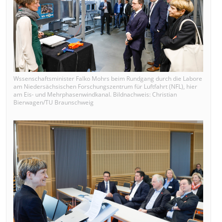
Wssenschaftsminister Falko Mohrs beim Rundgang durch die Labore
am Niedersächsischen Forschungszentrum für Luftfahrt (NFL), hier
am Eis- und Mehrphasenwindkanal. Bildnachweis: Christian
Bierwagen/TU Braunschweig