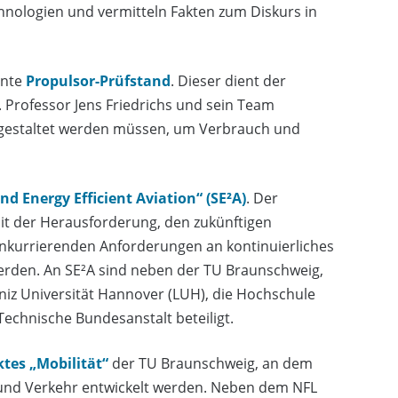
hnologien und vermitteln Fakten zum Diskurs in
nnte
Propulsor-Prüfstand
. Dieser dient der
Professor Jens Friedrichs und sein Team
g gestaltet werden müssen, um Verbrauch und
nd Energy Efficient Aviation“ (SE²A)
. Der
mit der Herausforderung, den zukünftigen
 konkurrierenden Anforderungen an kontinuierliches
erden. An SE²A sind neben der TU Braunschweig,
niz Universität Hannover (LUH), die Hochschule
Technische Bundesanstalt beteiligt.
tes „
Mobilität
“
der TU Braunschweig, an dem
 und Verkehr entwickelt werden. Neben dem NFL