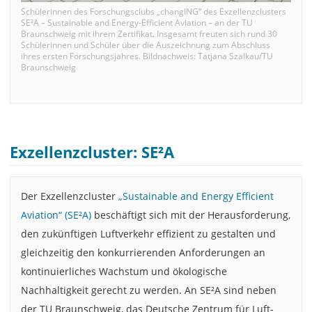
Schülerinnen des Forschungsclubs „changING“ des Exzellenzclusters
SE²A – Sustainable and Energy-Efficient Aviation – an der TU
Braunschweig mit ihrem Zertifikat. Insgesamt freuten sich rund 30
Schülerinnen und Schüler über die Auszeichnung zum Abschluss
ihres ersten Forschungsjahres. Bildnachweis: Tatjana Szalkau/TU
Braunschweig
Exzellenzcluster: SE²A
Der Exzellenzcluster
„Sustainable and Energy Efficient
Aviation“ (SE²A)
beschäftigt sich mit der Herausforderung,
den zukünftigen Luftverkehr effizient zu gestalten und
gleichzeitig den konkurrierenden Anforderungen an
kontinuierliches Wachstum und ökologische
Nachhaltigkeit gerecht zu werden. An SE²A sind neben
der TU Braunschweig, das Deutsche Zentrum für Luft-