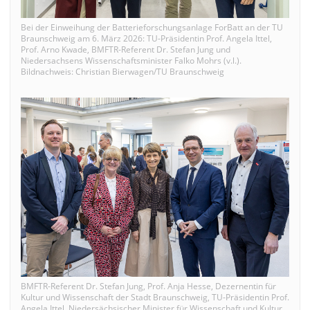
Bei der Einweihung der Batterieforschungsanlage ForBatt an der TU
Braunschweig am 6. März 2026: TU-Präsidentin Prof. Angela Ittel,
Prof. Arno Kwade, BMFTR-Referent Dr. Stefan Jung und
Niedersachsens Wissenschaftsminister Falko Mohrs (v.l.).
Bildnachweis: Christian Bierwagen/TU Braunschweig
BMFTR-Referent Dr. Stefan Jung, Prof. Anja Hesse, Dezernentin für
Kultur und Wissenschaft der Stadt Braunschweig, TU-Präsidentin Prof.
Angela Ittel, Niedersächsischer Minister für Wissenschaft und Kultur