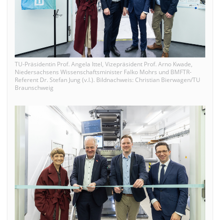
TU-Präsidentin Prof. Angela Ittel, Vizepräsident Prof. Arno Kwade,
Niedersachsens Wissenschaftsminister Falko Mohrs und BMFTR-
Referent Dr. Stefan Jung (v.l.). Bildnachweis: Christian Bierwagen/TU
Braunschweig