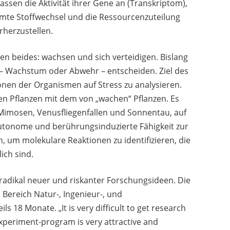
ssen die Aktivität ihrer Gene an (Transkriptom),
amte Stoffwechsel und die Ressourcenzuteilung
herzustellen.
n beides: wachsen und sich verteidigen. Bislang
e – Wachstum oder Abwehr – entscheiden. Ziel des
ionen der Organismen auf Stress zu analysieren.
n Pflanzen mit dem von „wachen“ Pflanzen. Es
 Mimosen, Venusfliegenfallen und Sonnentau, auf
autonome und berührungsinduzierte Fähigkeit zur
 um molekulare Reaktionen zu identifizieren, die
ich sind.
g radikal neuer und riskanter Forschungsideen. Die
Bereich Natur-, Ingenieur-, und
18 Monate. „It is very difficult to get research
Experiment-program is very attractive and