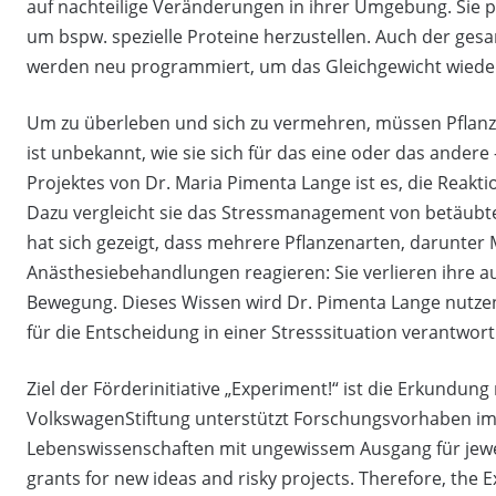
auf nachteilige Veränderungen in ihrer Umgebung. Sie pa
um bspw. spezielle Proteine herzustellen. Auch der ges
werden neu programmiert, um das Gleichgewicht wieder
Um zu überleben und sich zu vermehren, müssen Pflanze
ist unbekannt, wie sie sich für das eine oder das ander
Projektes von Dr. Maria Pimenta Lange ist es, die Reakt
Dazu vergleicht sie das Stressmanagement von betäubte
hat sich gezeigt, dass mehrere Pflanzenarten, darunter
Anästhesiebehandlungen reagieren: Sie verlieren ihre 
Bewegung. Dieses Wissen wird Dr. Pimenta Lange nutzen,
für die Entscheidung in einer Stresssituation verantwortl
Ziel der Förderinitiative „Experiment!“ ist die Erkundun
VolkswagenStiftung unterstützt Forschungsvorhaben im 
Lebenswissenschaften mit ungewissem Ausgang für jeweils 
grants for new ideas and risky projects. Therefore, the 