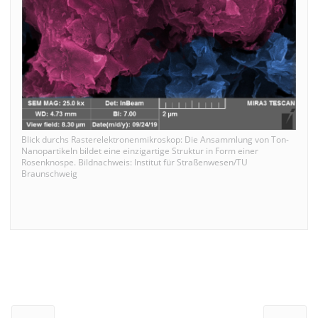
Blick durchs Rasterelektronenmikroskop: Die Ansammlung von Ton-
Nanopartikeln bildet eine einzigartige Struktur in Form einer
Rosenknospe. Bildnachweis: Institut für Straßenwesen/TU
Braunschweig