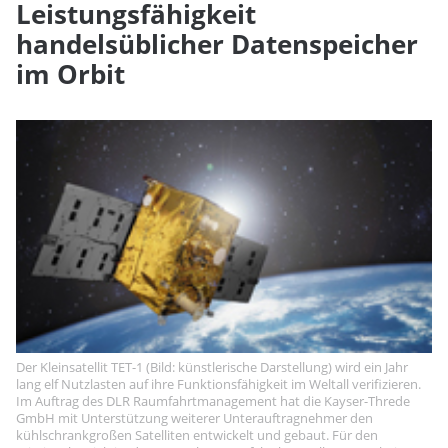
Leistungsfähigkeit
handelsüblicher Datenspeicher
im Orbit
Der Kleinsatellit TET-1 (Bild: künstlerische Darstellung) wird ein Jahr
lang elf Nutzlasten auf ihre Funktionsfähigkeit im Weltall verifizieren.
Im Auftrag des DLR Raumfahrtmanagement hat die Kayser-Threde
GmbH mit Unterstützung weiterer Unterauftragnehmer den
kühlschrankgroßen Satelliten entwickelt und gebaut. Für den