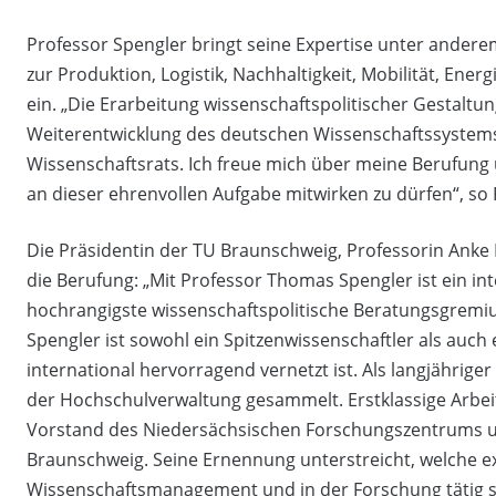
Professor Spengler bringt seine Expertise unter anderem
zur Produktion, Logistik, Nachhaltigkeit, Mobilität, Ener
ein. „Die Erarbeitung wissenschaftspolitischer Gestaltun
Weiterentwicklung des deutschen Wissenschaftssystems 
Wissenschaftsrats. Ich freue mich über meine Berufung 
an dieser ehrenvollen Aufgabe mitwirken zu dürfen“, so 
Die Präsidentin der TU Braunschweig, Professorin Anke K
die Berufung: „Mit Professor Thomas Spengler ist ein in
hochrangigste wissenschaftspolitische Beratungsgremi
Spengler ist sowohl ein Spitzenwissenschaftler als auc
international hervorragend vernetzt ist. Als langjährige
der Hochschulverwaltung gesammelt. Erstklassige Arbeit
Vorstand des Niedersächsischen Forschungszentrums un
Braunschweig. Seine Ernennung unterstreicht, welche e
Wissenschaftsmanagement und in der Forschung tätig si