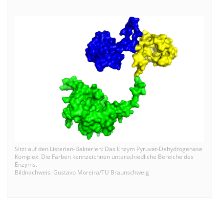
Sitzt auf den Listerien-Bakterien: Das Enzym Pyruvat-Dehydrogenase
Komplex. Die Farben kennzeichnen unterschiedliche Bereiche des
Enzyms.
Bildnachweis: Gustavo Moreira/TU Braunschweig