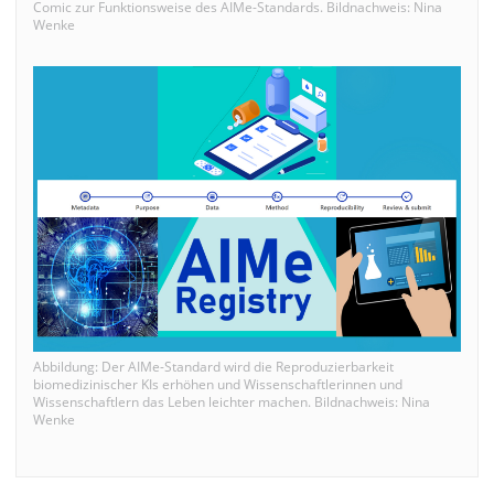
Comic zur Funktionsweise des AIMe-Standards. Bildnachweis: Nina
Wenke
Abbildung: Der AIMe-Standard wird die Reproduzierbarkeit
biomedizinischer KIs erhöhen und Wissenschaftlerinnen und
Wissenschaftlern das Leben leichter machen. Bildnachweis: Nina
Wenke