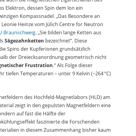
es Elektron, dessen Spin dem Ion ein
r winzigen Kompassnadel. „Das Besondere an
. Leonie Heinze vom Jülich Centre for Neutron
TU Braunschweig
. „Sie bilden lange Ketten aus
ls
Sägezahnketten
bezeichnet“. Diese
ie Spins der Kupferionen grundsätzlich
erhalb der Dreiecksanordnung geometrisch nicht
netischer Frustration
.“ Als Folge dieser
ehr tiefen Temperaturen – unter 9 Kelvin (−264 °C)
netfeldern des Hochfeld-Magnetlabors (HLD) am
erial zeigt in den gepulsten Magnetfeldern eine
ndern auf fast die Hälfte der
ühlungseffekt faszinierte die Forschenden
Materialien in diesem Zusammenhang bisher kaum