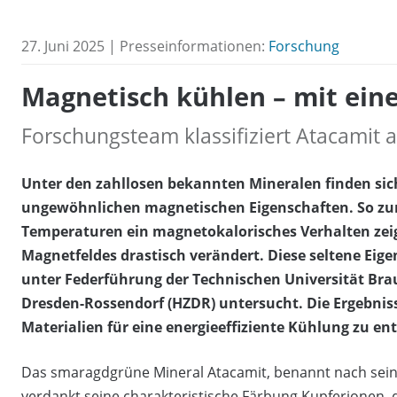
27. Juni 2025 | Presseinformationen:
Forschung
Magnetisch kühlen – mit ein
Forschungsteam klassifiziert Atacamit 
Unter den zahllosen bekannten Mineralen finden sic
ungewöhnlichen magnetischen Eigenschaften. So zum 
Temperaturen ein magnetokalorisches Verhalten zeig
Magnetfeldes drastisch verändert. Diese seltene Eig
unter Federführung der Technischen Universität Br
Dresden-Rossendorf (HZDR) untersucht. Die Ergebniss
Materialien für eine energieeffiziente Kühlung zu en
Das smaragdgrüne Mineral Atacamit, benannt nach sein
verdankt seine charakteristische Färbung Kupferionen, 