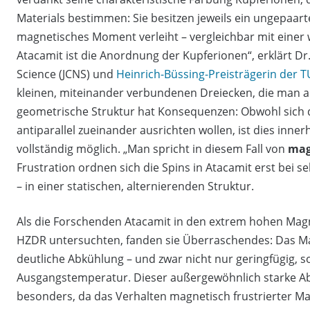
Materials bestimmen: Sie besitzen jeweils ein ungepaart
magnetisches Moment verleiht – vergleichbar mit eine
Atacamit ist die Anordnung der Kupferionen“, erklärt Dr
Science (JCNS) und
Heinrich-Büssing-Preisträgerin der 
kleinen, miteinander verbundenen Dreiecken, die man a
geometrische Struktur hat Konsequenzen: Obwohl sich d
antiparallel zueinander ausrichten wollen, ist dies inn
vollständig möglich. „Man spricht in diesem Fall von
mag
Frustration ordnen sich die Spins in Atacamit erst bei s
– in einer statischen, alternierenden Struktur.
Als die Forschenden Atacamit in den extrem hohen Mag
HZDR untersuchten, fanden sie Überraschendes: Das Mat
deutliche Abkühlung – und zwar nicht nur geringfügig, so
Ausgangstemperatur. Dieser außergewöhnlich starke Abk
besonders, da das Verhalten magnetisch frustrierter 