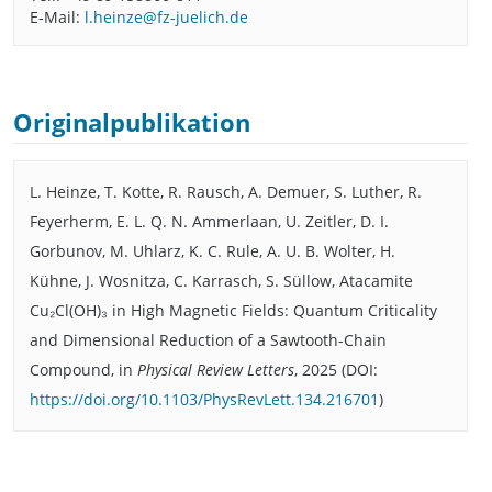
E-Mail:
l.heinze@fz-juelich.de
Originalpublikation
L. Heinze, T. Kotte, R. Rausch, A. Demuer, S. Luther, R.
Feyerherm, E. L. Q. N. Ammerlaan, U. Zeitler, D. I.
Gorbunov, M. Uhlarz, K. C. Rule, A. U. B. Wolter, H.
Kühne, J. Wosnitza, C. Karrasch, S. Süllow, Atacamite
Cu₂Cl(OH)₃ in High Magnetic Fields: Quantum Criticality
and Dimensional Reduction of a Sawtooth-Chain
Compound, in
Physical Review Letters
, 2025 (DOI:
https://doi.org/10.1103/PhysRevLett.134.216701
)