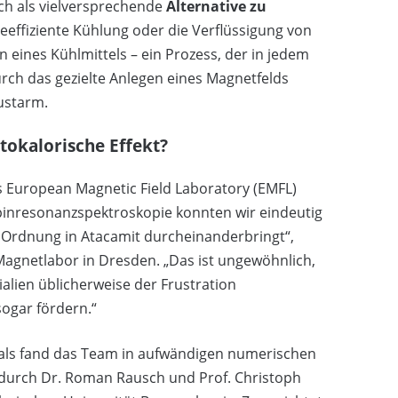
och als vielversprechende
Alternative zu
gieeffiziente Kühlung oder die Verflüssigung von
eines Kühlmittels – ein Prozess, der in jedem
rch das gezielte Anlegen eines Magnetfelds
ustarm.
okalorische Effekt?
European Magnetic Field Laboratory (EMFL)
nspinresonanzspektroskopie konnten wir eindeutig
e Ordnung in Atacamit durcheinanderbringt“,
Magnetlabor in Dresden. „Das ist ungewöhnlich,
ialien üblicherweise der Frustration
ogar fördern.“
rals fand das Team in aufwändigen numerischen
 durch Dr. Roman Rausch und Prof. Christoph