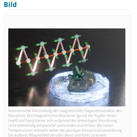
Bild
Künstlerische Darstellung der magnetischen Sägezahnstruktur des
Atacamits: Die magnetischen Momente (grün) der Kupfer-Ionen
(weiß und blau) könne sich aufgrund der dreieckigen Anordnung
nicht vollständig antiparallel zueinander ausrichten. Bei tiefen
Temperaturen entsteht daher die gezeigte Kompromissanordnung.
Ein äußeres Magnetfeld zerstört diese und führt zu einem