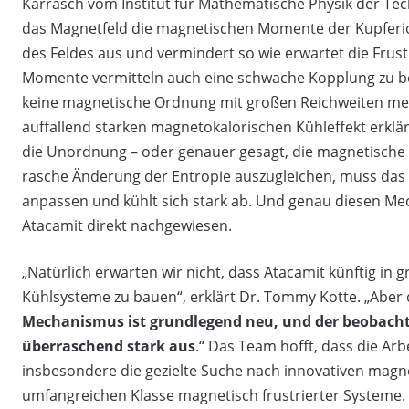
Karrasch vom Institut für Mathematische Physik der Tec
das Magnetfeld die magnetischen Momente der Kupferio
des Feldes aus und vermindert so wie erwartet die Frus
Momente vermitteln auch eine schwache Kopplung zu be
keine magnetische Ordnung mit großen Reichweiten me
auffallend starken magnetokalorischen Kühleffekt erklär
die Unordnung – oder genauer gesagt, die magnetische 
rasche Änderung der Entropie auszugleichen, muss das
anpassen und kühlt sich stark ab. Und genau diesen M
Atacamit direkt nachgewiesen.
„Natürlich erwarten wir nicht, dass Atacamit künftig in
Kühlsysteme zu bauen“, erklärt Dr. Tommy Kotte. „Aber 
Mechanismus ist grundlegend neu, und der beobachte
überraschend stark aus
.“ Das Team hofft, dass die Arb
insbesondere die gezielte Suche nach innovativen magne
umfangreichen Klasse magnetisch frustrierter Systeme.