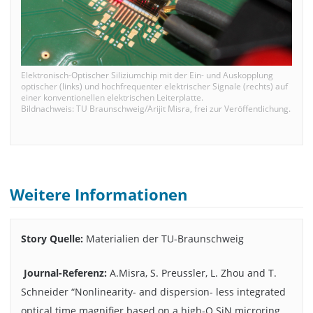
Elektronisch-Optischer Siliziumchip mit der Ein- und Auskopplung
optischer (links) und hochfrequenter elektrischer Signale (rechts) auf
einer konventionellen elektrischen Leiterplatte.
Bildnachweis: TU Braunschweig/Arijit Misra, frei zur Veröffentlichung.
Weitere Informationen
Story Quelle:
Materialien der TU-Braunschweig
Journal-Referenz:
A.Misra, S. Preussler, L. Zhou and T.
Schneider “Nonlinearity- and dispersion- less integrated
optical time magnifier based on a high-Q SiN microring