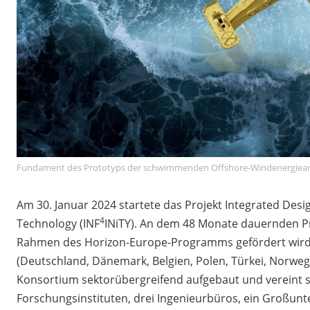
Fundament des Prototyps der schwimmenden Offshore-Windenergieanl
Am 30. Januar 2024 startete das Projekt Integrated Desi
4
Technology (INF
INiTY). An dem 48 Monate dauernden Pr
Rahmen des Horizon-Europe-Programms gefördert wird,
(Deutschland, Dänemark, Belgien, Polen, Türkei, Norwegen
Konsortium sektorübergreifend aufgebaut und vereint 
Forschungsinstituten, drei Ingenieurbüros, ein Großu