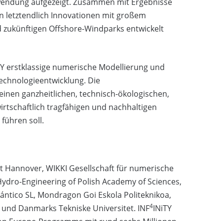
nwendung aufgezeigt. Zusammen mit Ergebnisse
n letztendlich Innovationen mit großem
 zukünftigen Offshore-Windparks entwickelt
TY erstklassige numerische Modellierung und
echnologieentwicklung. Die
n einen ganzheitlichen, technisch-ökologischen,
irtschaftlich tragfähigen und nachhaltigen
führen soll.
ät Hannover, WIKKI Gesellschaft für numerische
dro-Engineering of Polish Academy of Sciences,
ntico SL, Mondragon Goi Eskola Politeknikoa,
4
S und Danmarks Tekniske Universitet. INF
INiTY