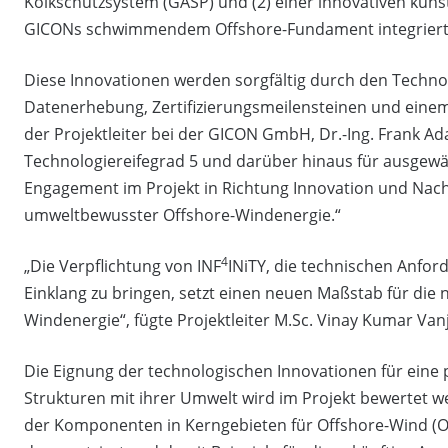
Kolkschutzsystem (GASP) und (2) einer innovativen künstl
GICONs schwimmendem Offshore-Fundament integriert 
Diese Innovationen werden sorgfältig durch den Technol
Datenerhebung, Zertifizierungsmeilensteinen und einem
der Projektleiter bei der GICON GmbH, Dr.-Ing. Frank Ad
Technologiereifegrad 5 und darüber hinaus für ausgewähl
Engagement im Projekt in Richtung Innovation und Nach
umweltbewusster Offshore-Windenergie.“
4
„Die Verpflichtung von INF
INiTY, die technischen Anfo
Einklang zu bringen, setzt einen neuen Maßstab für die 
Windenergie“, fügte Projektleiter M.Sc. Vinay Kumar Van
Die Eignung der technologischen Innovationen für eine
Strukturen mit ihrer Umwelt wird im Projekt bewertet 
der Komponenten in Kerngebieten für Offshore-Wind (Os