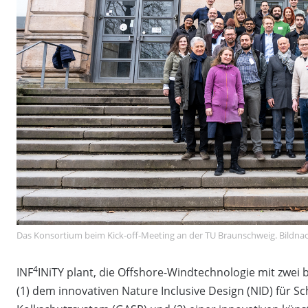
Das Konsortium beim Kick-off-Meeting an der TU Braunschweig. Bildn
4
INF
INiTY plant, die Offshore-Windtechnologie mit zwei
(1) dem innovativen Nature Inclusive Design (NID) für