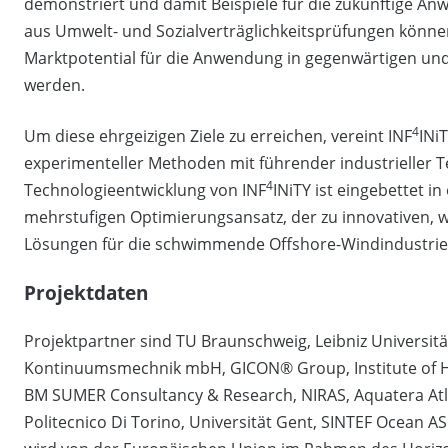
demonstriert und damit Beispiele für die zukünftige A
aus Umwelt- und Sozialverträglichkeitsprüfungen könne
Marktpotential für die Anwendung in gegenwärtigen und
werden.
4
Um diese ehrgeizigen Ziele zu erreichen, vereint INF
INi
experimenteller Methoden mit führender industrieller T
4
Technologieentwicklung von INF
INiTY ist eingebettet i
mehrstufigen Optimierungsansatz, der zu innovativen, w
Lösungen für die schwimmende Offshore-Windindustrie 
Projektdaten
Projektpartner sind TU Braunschweig, Leibniz Universit
Kontinuumsmechnik mbH, GICON® Group, Institute of Hy
BM SUMER Consultancy & Research, NIRAS, Aquatera Atlá
Politecnico Di Torino, Universität Gent, SINTEF Ocean A