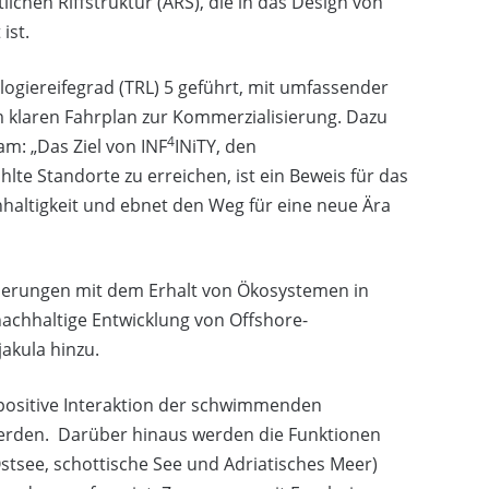
ichen Riffstruktur (ARS), die in das Design von
ist.
ogiereifegrad (TRL) 5 geführt, mit umfassender
 klaren Fahrplan zur Kommerzialisierung. Dazu
4
am: „Das Ziel von INF
INiTY, den
te Standorte zu erreichen, ist ein Beweis für das
haltigkeit und ebnet den Weg für eine neue Ära
rderungen mit dem Erhalt von Ökosystemen in
nachhaltige Entwicklung von Offshore-
jakula hinzu.
 positive Interaktion der schwimmenden
werden. Darüber hinaus werden die Funktionen
tsee, schottische See und Adriatisches Meer)