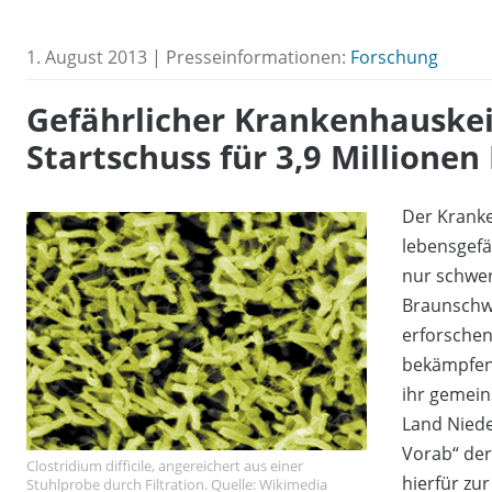
1. August 2013 | Presseinformationen:
Forschung
Gefährlicher Krankenhauskeim
Startschuss für 3,9 Millionen
Der Krank
lebensgefä
nur schwer
Braunschwe
erforsche
bekämpfen 
ihr gemeins
Land Niede
Vorab“ der
Clostridium difficile, angereichert aus einer
hierfür zu
Stuhlprobe durch Filtration. Quelle: Wikimedia