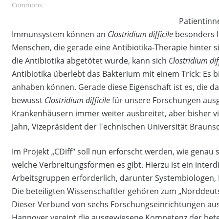
Commons
Patientinn
Immunsystem können an
Clostridium difficile
besonders le
Menschen, die gerade eine Antibiotika-Therapie hinter 
die Antibiotika abgetötet wurde, kann sich
Clostridium diff
Antibiotika überlebt das Bakterium mit einem Trick: Es b
anhaben können. Gerade diese Eigenschaft ist es, die d
bewusst
Clostridium difficile
für unsere Forschungen ausge
Krankenhäusern immer weiter ausbreitet, aber bisher viel 
Jahn, Vizepräsident der Technischen Universität Braun
Im Projekt „CDiff“ soll nun erforscht werden, wie genau s
welche Verbreitungsformen es gibt. Hierzu ist ein interd
Arbeitsgruppen erforderlich, darunter Systembiologen
Die beteiligten Wissenschaftler gehören zum „Norddeu
Dieser Verbund von sechs Forschungseinrichtungen aus
Hannover vereint die ausgewiesene Kompetenz der betei