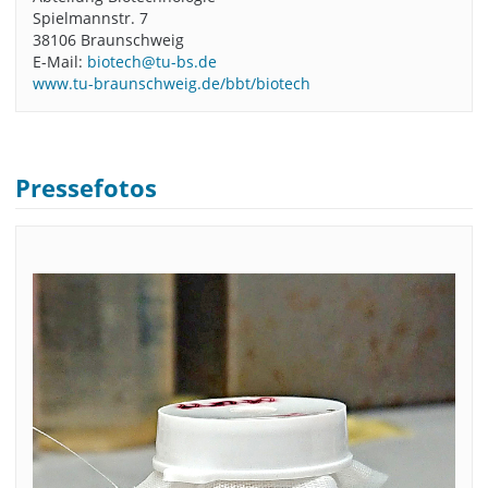
Spielmannstr. 7
38106 Braunschweig
E-Mail:
biotech@tu-bs.de
www.tu-braunschweig.de/bbt/biotech
Pressefotos