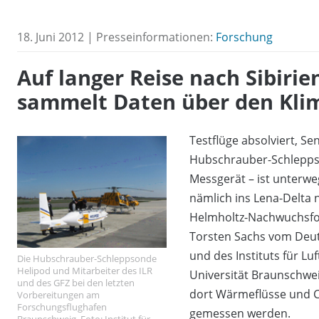
18. Juni 2012 | Presseinformationen:
Forschung
Auf langer Reise nach Sibirie
sammelt Daten über den Kli
Testflüge absolviert, S
Hubschrauber-Schleppso
Messgerät – ist unterwe
nämlich ins Lena-Delta 
Helmholtz-Nachwuchsfo
Torsten Sachs vom Deu
und des Instituts für L
Die Hubschrauber-Schleppsonde
Helipod und Mitarbeiter des ILR
Universität Braunschwei
und des GFZ bei den letzten
dort Wärmeflüsse und 
Vorbereitungen am
Forschungsflughafen
gemessen werden.
Braunschweig, Foto: Institut für