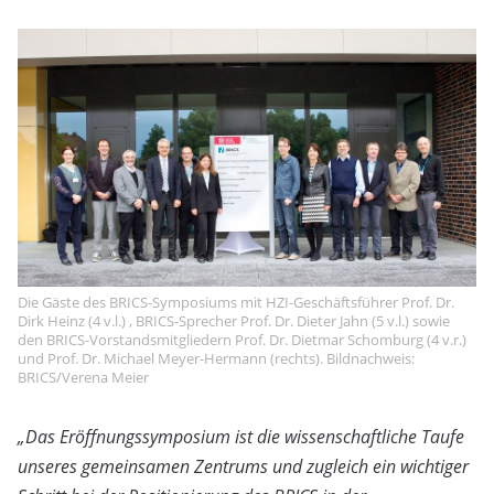
Die Gäste des BRICS-Symposiums mit HZI-Geschäftsführer Prof. Dr.
Dirk Heinz (4 v.l.) , BRICS-Sprecher Prof. Dr. Dieter Jahn (5 v.l.) sowie
den BRICS-Vorstandsmitgliedern Prof. Dr. Dietmar Schomburg (4 v.r.)
und Prof. Dr. Michael Meyer-Hermann (rechts). Bildnachweis:
BRICS/Verena Meier
„Das Eröffnungssymposium ist die wissenschaftliche Taufe
unseres gemeinsamen Zentrums und zugleich ein wichtiger