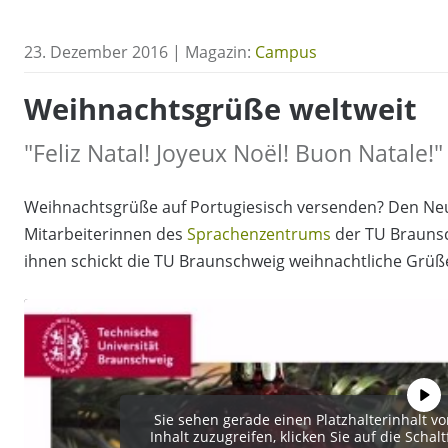
23. Dezember 2016 | Magazin:
Campus
Weihnachtsgrüße weltweit
"Feliz Natal! Joyeux Noël! Buon Natale!"
Weihnachtsgrüße auf Portugiesisch versenden? Den Neu
Mitarbeiterinnen des
Sprachenzentrums
der TU Braunsc
ihnen schickt die TU Braunschweig weihnachtliche Grüße
Sie sehen gerade einen Platzhalterinhalt v
Inhalt zuzugreifen, klicken Sie auf die Schal