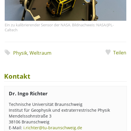
Ein zu kalibrierender Sensor der NASA. Bildnachweis: NASA/JPL-
Caltech
Teilen
Physik
,
Weltraum
Kontakt
Dr. Ingo Richter
Technische Universität Braunschweig
Institut für Geophysik und extraterrestrische Physik
Mendelssohnstraße 3
38106 Braunschweig
E-Mail:
i.richter@tu-braunschweig.de