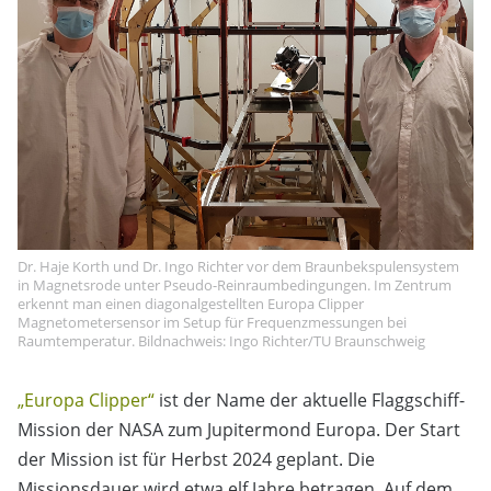
Dr. Haje Korth und Dr. Ingo Richter vor dem Braunbekspulensystem
in Magnetsrode unter Pseudo-Reinraumbedingungen. Im Zentrum
erkennt man einen diagonalgestellten Europa Clipper
Magnetometersensor im Setup für Frequenzmessungen bei
Raumtemperatur. Bildnachweis: Ingo Richter/TU Braunschweig
„Europa Clipper“
ist der Name der aktuelle Flaggschiff-
Mission der NASA zum Jupitermond Europa. Der Start
der Mission ist für Herbst 2024 geplant. Die
Missionsdauer wird etwa elf Jahre betragen. Auf dem