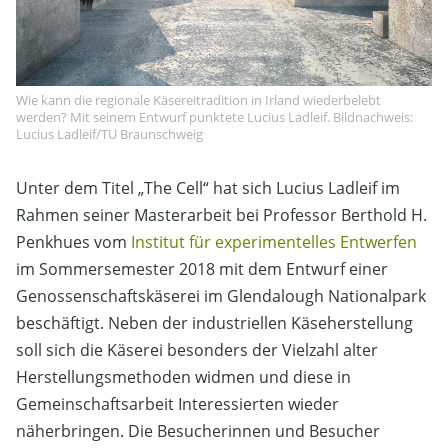
Wie kann die regionale Käsereitradition in Irland wiederbelebt
werden? Mit seinem Entwurf punktete Lucius Ladleif. Bildnachweis:
Lucius Ladleif/TU Braunschweig
Unter dem Titel „The Cell“ hat sich Lucius Ladleif im
Rahmen seiner Masterarbeit bei Professor Berthold H.
Penkhues vom
Institut für experimentelles Entwerfen
im Sommersemester 2018 mit dem Entwurf einer
Genossenschaftskäserei im Glendalough Nationalpark
beschäftigt. Neben der industriellen Käseherstellung
soll sich die Käserei besonders der Vielzahl alter
Herstellungsmethoden widmen und diese in
Gemeinschaftsarbeit Interessierten wieder
näherbringen. Die Besucherinnen und Besucher