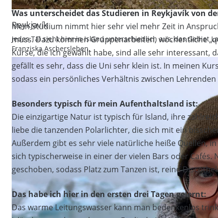
Was unterscheidet das Studieren in Reykjavík von d
Reykjavík
Mein Studium nimmt hier sehr viel mehr Zeit in Anspr
Jedes Tal sieht hier in Island unterschiedlich aus, das Gebiet
muss. Dazu kommen Gruppenarbeiten, wöchentliche „qui
Franziska Aschersleben.
Kurse, die ich gewählt habe, sind alle sehr interessant
gefällt es sehr, dass die Uni sehr klein ist. In meinen K
sodass ein persönliches Verhältnis zwischen Lehrenden
Besonders typisch für mein Aufenthaltsland ist:
Die einzigartige Natur ist typisch für Island, ihre zahlre
liebe die tanzenden Polarlichter, die sich mit ein bissc
Außerdem gibt es sehr viele natürliche heiße Quellen, 
sich typischerweise in einer der vielen Bars oder Cafés.
geschoben, sodass Platz zum Tanzen ist, reine Discotheke
Das habe ich hier in den ersten drei Tagen gelernt:
Das warme Leitungswasser kann man bedenkenlos trinke