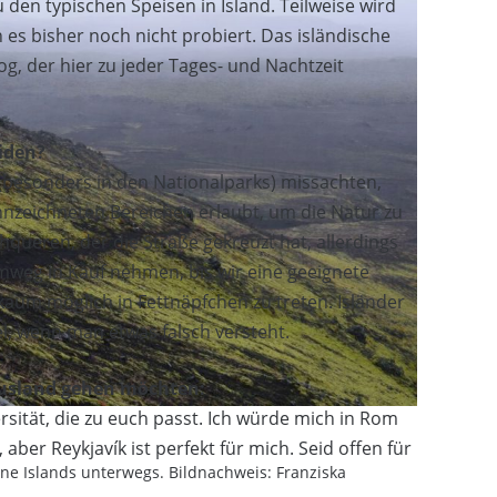
en typischen Speisen in Island. Teilweise wird
h es bisher noch nicht probiert. Das isländische
g, der hier zu jeder Tages- und Nachtzeit
iden?
r (besonders in den Nationalparks) missachten,
ennzeichneten Bereichen erlaubt, um die Natur zu
hqueren, der die Straße gekreuzt hat, allerdings
mweg in Kauf nehmen, bis wir eine geeignete
kaum möglich in Fettnäpfchen zu treten. Isländer
, wenn man etwas falsch versteht.
 Ausland gehen möchten:
rsität, die zu euch passt. Ich würde mich in Rom
aber Reykjavík ist perfekt für mich. Seid offen für
ne Islands unterwegs. Bildnachweis: Franziska