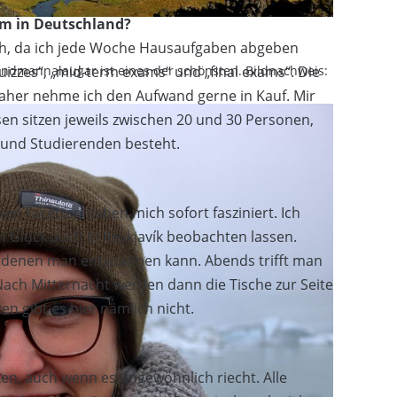
em in Deutschland?
uch, da ich jede Woche Hausaufgaben abgeben
 Landmannalaugar ist eines der schönsten. Bildnachweis:
zzes“, „mid-term exams“ und „final exams“. Die
, daher nehme ich den Aufwand gerne in Kauf. Mir
ursen sitzen jeweils zwischen 20 und 30 Personen,
 und Studierenden besteht.
ichen Facetten haben mich sofort fasziniert. Ich
hen Glück auch in Reykjavík beobachten lassen.
in denen man entspannen kann. Abends trifft man
 Nach Mitternacht werden dann die Tische zur Seite
n gibt es hier nämlich nicht.
n, auch wenn es ungewöhnlich riecht. Alle