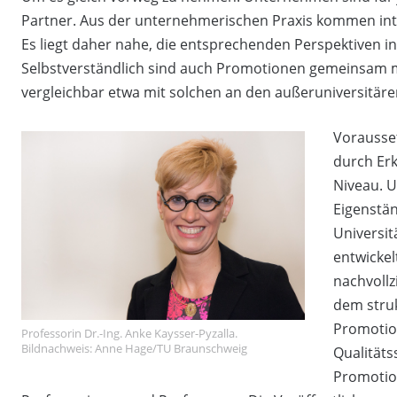
Partner. Aus der unternehmerischen Praxis kommen inte
Es liegt daher nahe, die entsprechenden Perspektiven in
Selbstverständlich sind auch Promotionen gemeinsam m
vergleichbar etwa mit solchen an den außeruniversitär
Vorausset
durch Er
Niveau. U
Eigenstän
Universit
entwickel
nachvollz
dem struk
Promotio
Professorin Dr.-Ing. Anke Kaysser-Pyzalla.
Bildnachweis: Anne Hage/TU Braunschweig
Qualitäts
Promotion