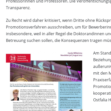
Professorinnen und Professoren. Die Veröffentlichungsp
Transparenz.
Zu Recht wird daher kritisiert, wenn Dritte ohne Rück
Promotionsverfahren ausschreiben, um für Bewerberinne
insbesondere, weil in aller Regel die Doktorandinnen un
Betreuung suchen sollen, die Konsequenzen tragen mü
Am Stando
Beziehung
außeruni
mit den M
Praxiser
Promotio
kooperat
Ostfalia 