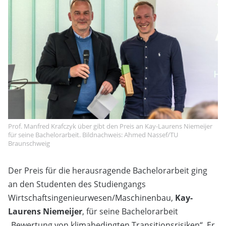
Prof. Manfred Krafczyk über gibt den Preis an Kay-Laurens Niemeijer
für seine Bachelorarbeit. Bildnachweis: Ahmed Nassef/TU
Braunschweig
Der Preis für die herausragende Bachelorarbeit ging
an den Studenten des Studiengangs
Wirtschaftsingenieurwesen/Maschinenbau,
Kay-
Laurens Niemeijer
, für seine Bachelorarbeit
„Bewertung von klimabedingten Transitionsrisiken“. Er