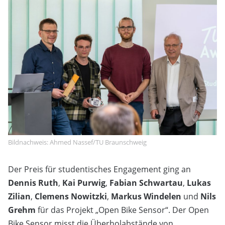
Bildnachweis: Ahmed Nassef/TU Braunschweig
Der Preis für studentisches Engagement ging an
Dennis Ruth
,
Kai Purwig
,
Fabian Schwartau
,
Lukas
Zilian
,
Clemens Nowitzki
,
Markus Windelen
und
Nils
Grehm
für das Projekt „Open Bike Sensor“. Der Open
Bike Sensor misst die Überholabstände von