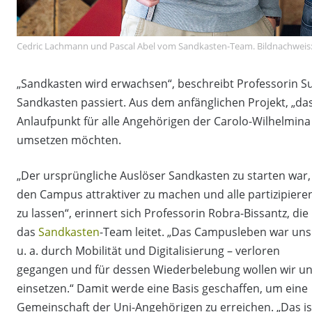
Cedric Lachmann und Pascal Abel vom Sandkasten-Team. Bildnachweis
„Sandkasten wird erwachsen“, beschreibt Professorin S
Sandkasten passiert. Aus dem anfänglichen Projekt, „das
Anlaufpunkt für alle Angehörigen der Carolo-Wilhelmin
umsetzen möchten.
„Der ursprüngliche Auslöser Sandkasten zu starten war,
den Campus attraktiver zu machen und alle partizipiere
zu lassen“, erinnert sich Professorin Robra-Bissantz, die
das
Sandkasten
-Team leitet. „Das Campusleben war uns
u. a. durch Mobilität und Digitalisierung – verloren
gegangen und für dessen Wiederbelebung wollen wir u
einsetzen.“ Damit werde eine Basis geschaffen, um eine
Gemeinschaft der Uni-Angehörigen zu erreichen. „Das is