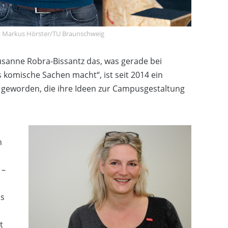
: Markus Hörster/TU Braunschweig
usanne Robra-Bissantz das, was gerade bei
 komische Sachen macht“, ist seit 2014 ein
a geworden, die ihre Ideen zur Campusgestaltung
n
 –
ns
t