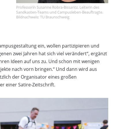
Professorin Susanne Robra-Bissantz, Leiterin des
Sandkasten-Teams und Campusleben-Beauftragte.
Bildnachweis: TU Braunschweig
ampusgestaltung ein, wollen partizipieren und
enen zwei Jahren hat sich viel verändert“, ergänzt
hren Ideen auf uns zu. Und schon mit wenigen
ekte nach vorn bringen.“ Und dann wird aus
ötzlich der Organisator eines großen
einer Satire-Zeitschrift.