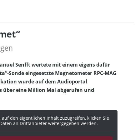
omet“
ngen
nuel Senfft wertete mit einem eigens dafür
etta“-Sonde eingesetzte Magnetometer RPC-MAG
fikation wurde auf dem Audioportal
s über eine Million Mal abgerufen und
 auf den eigentlichen Inhalt zuzugreifen, klicken Sie
i Daten an Drittanbieter weitergegeben werden.