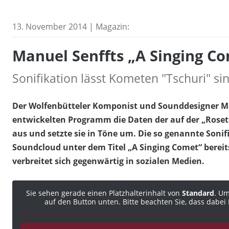
13. November 2014 | Magazin:
Manuel Senffts „A Singing C
Sonifikation lässt Kometen "Tschuri" si
Der Wolfenbütteler Komponist und Sounddesigner Ma
entwickelten Programm die Daten der auf der „Ros
aus und setzte sie in Töne um. Die so genannte Soni
Soundcloud unter dem Titel „A Singing Comet“ bereit
verbreitet sich gegenwärtig in sozialen Medien.
Sie sehen gerade einen Platzhalterinhalt von
Standard
. Um
auf den Button unten. Bitte beachten Sie, dass dabe