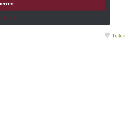
perren
mationen
Teilen