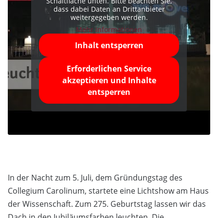
Schaltfläche unten. Bitte beachten Sie,
dass dabei Daten an Drittanbieter
weitergegeben werden.
Mehr Informationen
Inhalt entsperren
Erforderlichen Service
akzeptieren und Inhalte
entsperren
In der Nacht zum 5. Juli, dem Gründungstag des
Collegium Carolinum, startete eine Lichtshow am Haus
der Wissenschaft. Zum 275. Geburtstag lassen wir das
Dach in den Jubiläumsfarben leuchten. Die