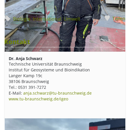
Teilen
Biologie
,
International
,
Umwelt
Kontakt
Dr. Anja Schwarz
Technische Universität Braunschweig
Institut für Geosysteme und Bioindikation
Langer Kamp 19c
38106 Braunschweig
Tel.: 0531 391-7272
Dr. Anja Schwarz auf der Bohrplattform. Bildnachweis:
E-Mail:
anja.schwarz@tu-braunschweig.de
Claudia Wrozyna (Universität Greifswald)
www.tu-braunschweig.de/igeo