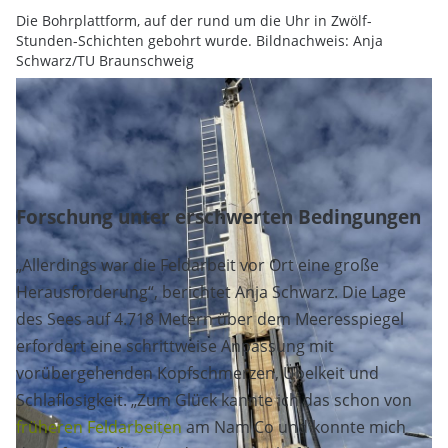
Die Bohrplattform, auf der rund um die Uhr in Zwölf-
Stunden-Schichten gebohrt wurde. Bildnachweis: Anja
Schwarz/TU Braunschweig
Forschung unter erschwerten Bedingungen
„Allerdings war die Feldarbeit vor Ort eine große
Herausforderung“, berichtet Anja Schwarz. Die Lage
des Sees auf 4.718 Metern über dem Meeresspiegel
erfordert eine schrittweise Anpassung mit
vorübergehenden Kopfschmerzen, Übelkeit und
Schlaflosigkeit. „Zum Glück kannte ich das schon von
früheren Feldarbeiten
am Nam Co und konnte mich