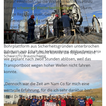
darauf einstellen“, so die Wissenschaftlerin. Hinzu
kamen
schwierige Wetterbedingungen
wie Sturm,
heftige Regenschauer, Gewitter, starke
Sonneneinstrahlung und extreme
Temperaturschwankungen, die mit zunehmendem
Monsuneinfluss die Bohrkampagne immer mehr
erschwerten. Dann musste die Arbeit auf der
Bohrplattform aus Sicherheitsgründen unterbrochen
Bohrturm zum Erhalt der Sedimentkerne. Bildnachweis: Anja
werden oder eine Schicht konnte die folgende nicht
Schwarz/TU Braunschweig
wie geplant nach zwölf Stunden ablösen, weil das
Transportboot wegen hoher Wellen nicht fahren
konnte.
„Dennoch war die Zeit am Nam Co für mich eine
wertvolle Erfahrung, für die ich sehr dankbar bin“,
blickt Dr. Anja Schwarz auf die Bohrkampagne zurück.
„Teil eines so wichtigen Projekts zu sein, ist