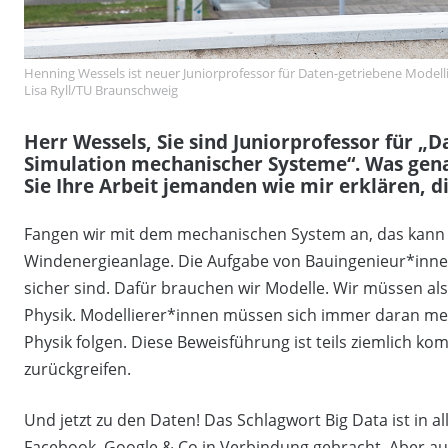
Henning Wessels ist neuer Juniorprofessor für Daten-getriebene Model
Lisa Ryll/TU Braunschweig
Herr Wessels, Sie sind Juniorprofessor für „
Simulation mechanischer Systeme“. Was gena
Sie Ihre Arbeit jemanden wie mir erklären, 
Fangen wir mit dem mechanischen System an, das kann 
Windenergieanlage. Die Aufgabe von Bauingenieur*innen 
sicher sind. Dafür brauchen wir Modelle. Wir müssen al
Physik. Modellierer*innen müssen sich immer daran mes
Physik folgen. Diese Beweisführung ist teils ziemlich ko
zurückgreifen.
Und jetzt zu den Daten! Das Schlagwort Big Data ist in a
Facebook, Google & Co in Verbindung gebracht. Aber a