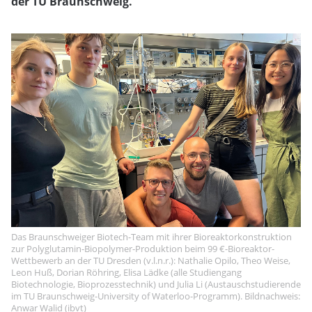
der TU Braunschweig.
Das Braunschweiger Biotech-Team mit ihrer Bioreaktorkonstruktion
zur Polyglutamin-Biopolymer-Produktion beim 99 €-Bioreaktor-
Wettbewerb an der TU Dresden (v.l.n.r.): Nathalie Opilo, Theo Weise,
Leon Huß, Dorian Röhring, Elisa Lädke (alle Studiengang
Biotechnologie, Bioprozesstechnik) und Julia Li (Austauschstudierende
im TU Braunschweig-University of Waterloo-Programm). Bildnachweis:
Anwar Walid (ibvt)