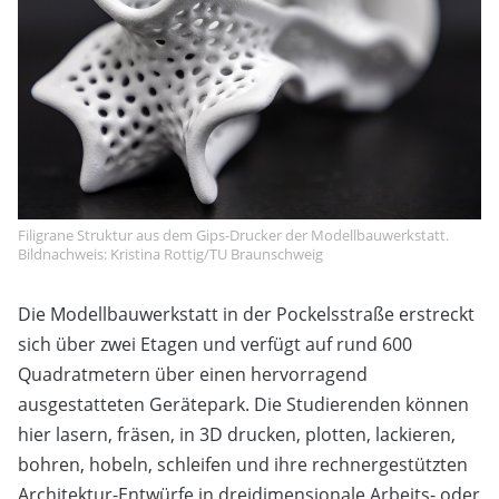
Filigrane Struktur aus dem Gips-Drucker der Modellbauwerkstatt.
Bildnachweis: Kristina Rottig/TU Braunschweig
Die Modellbauwerkstatt in der Pockelsstraße erstreckt
sich über zwei Etagen und verfügt auf rund 600
Quadratmetern über einen hervorragend
ausgestatteten Gerätepark. Die Studierenden können
hier lasern, fräsen, in 3D drucken, plotten, lackieren,
bohren, hobeln, schleifen und ihre rechnergestützten
Architektur-Entwürfe in dreidimensionale Arbeits- oder