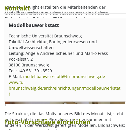
Kontakt
Für eine TU-Night erstellten die Mitarbeitenden der
Modellbauwerkstatt mit dem Lasercutter eine Rakete.
Bildnachweis: Felix Horn/TU Braunschweig
Modellbauwerkstatt
Technische Universität Braunschweig
Fakultät Architektur, Bauingenieurwesen und
Umweltwissenschaften
Leitung: Angela Andree-Scheuner und Marko Frass
Pockelsstr. 2
38106 Braunschweig
Tel.: +49 531 391-3529
E-Mail:
modellbauwerkstatt@tu-braunschweig.de
www.tu-
braunschweig.de/arch/einrichtungen/modellbauwerkstat
t
Die Struktur, die das Motiv unseres Bild des Monats ist, steht
gut geschützt in einer Plexiglasvitrine – zusammen mit
Foto-Vorschläge einreichen
anderen in der Werkstatt gefertigten Modellen. Bildnachweis: