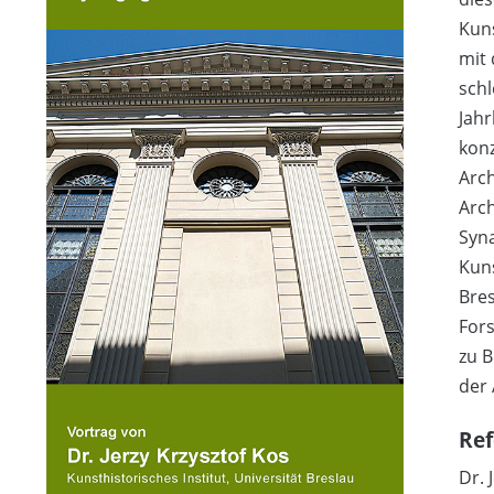
Kuns
mit
schl
Jah
konz
Arch
Arch
Syna
Kuns
Bres
Fors
zu B
der 
Ref
Dr. 