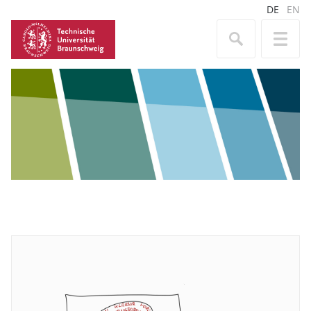
DE
EN