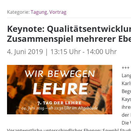
Kategorie:
Tagung
,
Vortrag
Keynote: Qualitätsentwicklun
Zusammenspiel mehrerer Eb
4. Juni 2019 | 13:15 Uhr - 14:00 Uhr
+++ 
Lan
Karl
Begr
Kays
ihre
der
Die 
Verantwortliche unterschiedlicher Ebenen: Sowohl Stud