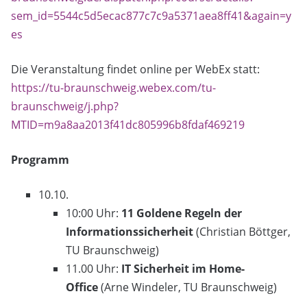
sem_id=5544c5d5ecac877c7c9a5371aea8ff41&again=y
es
Die Veranstaltung findet online per WebEx statt:
https://tu-braunschweig.webex.com/tu-
braunschweig/j.php?
MTID=m9a8aa2013f41dc805996b8fdaf469219
Programm
10.10.
10:00 Uhr:
11 Goldene Regeln der
Informationssicherheit
(Christian Böttger,
TU Braunschweig)
11.00 Uhr:
IT Sicherheit im Home-
Office
(Arne Windeler, TU Braunschweig)