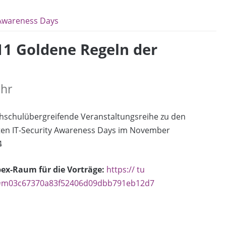
 Awareness Days
11 Goldene Regeln der
Uhr
hschulübergreifende Veranstaltungsreihe zu den
ten IT-Security Awareness Days im November
4
ex-Raum für die Vorträge:
https:// tu
D=m03c67370a83f52406d09dbb791eb12d7