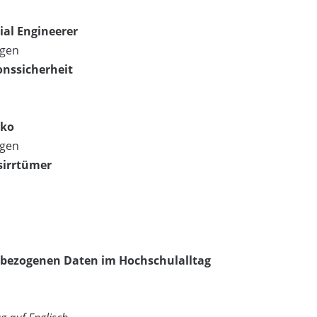
cial Engineerer
ngen
onssicherheit
iko
ngen
tsirrtümer
bezogenen Daten im Hochschulalltag