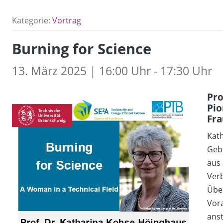
Kategorie:
Vortrag
Burning for Science
13. März 2025 | 16:00 Uhr - 17:30 Uhr
Pro
Pio
Fra
Kath
Gebi
aus 
Ver
Übe
Vora
anst