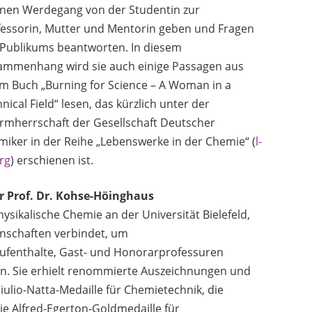
enen Werdegang von der Studentin zur
fessorin, Mutter und Mentorin geben und Fragen
 Publikums beantworten. In diesem
ammenhang wird sie auch einige Passagen aus
m Buch „Burning for Science – A Woman in a
nical Field“ lesen, das kürzlich unter der
rmherrschaft der Gesellschaft Deutscher
iker in der Reihe „Lebenswerke in der Chemie“ (
l-
org
) erschienen ist.
r Prof. Dr. Kohse-Höinghaus
ysikalische Chemie an der Universität Bielefeld,
enschaften verbindet, um
fenthalte, Gast- und Honorarprofessuren
ien. Sie erhielt renommierte Auszeichnungen und
ulio-Natta-Medaille für Chemietechnik, die
ie Alfred-Egerton-Goldmedaille für