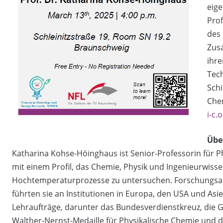
eig
Pro
des
Zus
ihre
Tech
Schi
Chem
i-c.
Übe
Katharina Kohse-Höinghaus ist Senior-Professorin für Ph
mit einem Profil, das Chemie, Physik und Ingenieurwiss
Hochtemperaturprozesse zu untersuchen. Forschungsau
führten sie an Institutionen in Europa, den USA und As
Lehraufträge, darunter das Bundesverdienstkreuz, die Gi
Walther-Nernst-Medaille für Physikalische Chemie und d