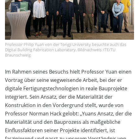
Professor Philip Yuan von der Tongji University besuchte auch das
Digital Building Fabrication Laboratory. Bildnachweis: ITE/TU
Braunschweig
Im Rahmen seines Besuchs hielt Professor Yuan einen
Vortrag über seine wegweisende Arbeit, bei der er
digitale Fertigungstechnologien in reale Bauprojekte
integriert. Sein Ansatz, der die Materialität der
Konstruktion in den Vordergrund stellt, wurde von
Professor Norman Hack gelobt: „Yuans Ansatz, der die
Materialität und den Bauprozess als maßgebliche
Einflussfaktoren seiner Projekte identifiziert, ist
faszinierend und passt zu unserem Verständnis von